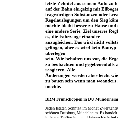
letzte Zehntel aus seinem Auto zu 
auf der Bahn ehrgeizig mit Ellboge
fragwürdigen Substanzen oder krea
Regelauslegungen um den Sieg kä
möchte bleibt besser zu Hause und 
eine andere Serie. Ziel unseres Reg
es, die Fahrzeuge einander
anzugleichen. Das wird nicht vollst
gelingen, aber es wird kein Bautyp
überlegen
sein. Wir behalten uns vor, die Erge
zu beobachten und gegebenenfalls 
reagieren. Alle
Änderungen werden aber leicht wi
zu bauen sein wenn man woanders 
möchte.
BRM Frühschoppen in DU Mündelheim
Jeden letzten Sonntag im Monat Zwergenfr
schönen Duisburg Mündelheim. Es handelt 
lockeres Treffen in nicht kleinem Kreis bei