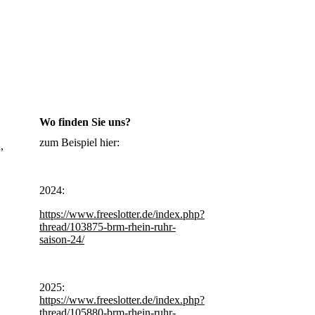
Wo finden Sie uns?
zum Beispiel hier:
,
2024:
https://www.freeslotter.de/index.php?
thread/103875-brm-rhein-ruhr-
saison-24/
2025:
https://www.freeslotter.de/index.php?
thread/105880-brm-rhein-ruhr-