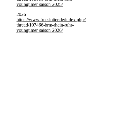
youngtimer-saison-2025/
2026
https://www.freeslotter.de/index.php?
thread/107466-brm-rhein-ruhr-
youngtimer-saison-2026/