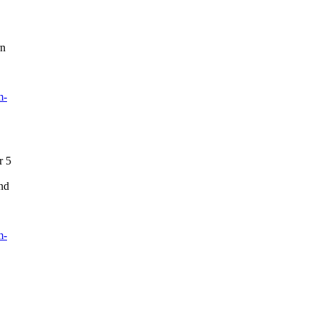
rn
m-
r 5
und
m-