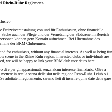
BRM Rhein-Ruhr Reglement.
clusivo
ne Freizeitveranstaltung von und für Enthusiasten, ohne finanzielle
r Sache auch der Pflege und der Vernetzung der Slotszene im Bereich
zelpersonen können gern Kontakt aufnehmen. Bei Übernahme des
 Termine der BRM Clubrennen.
 and for enthusiasts, without any financial interests. As well as being fun
lots scene in the Rhine-Ruhr region. Interested clubs or individuals are
pted, we will be happy to link your BRM club race dates here.
 di e per gli appassionati, senza alcun interesse finanziario. Oltre a
mettere in rete la scena delle slot nella regione Reno-Ruhr. I club o i
. Se adottate il regolamento, saremo lieti di inserire qui le date delle gare