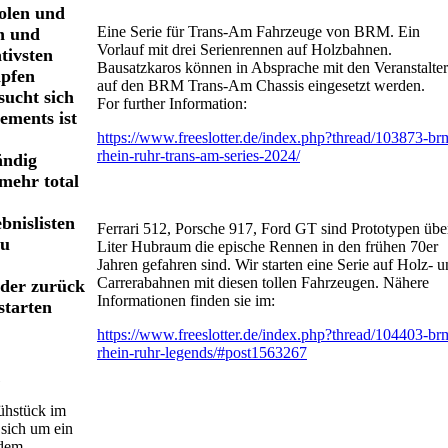
holen und
Eine Serie für Trans-Am Fahrzeuge von BRM. Ein
n und
Vorlauf mit drei Serienrennen auf Holzbahnen.
tivsten
Bausatzkaros können in Absprache mit den Veranstalte
mpfen
auf den BRM Trans-Am Chassis eingesetzt werden.
sucht sich
For further Information:
lements ist
https://www.freeslotter.de/index.php?thread/103873-br
rhein-ruhr-trans-am-series-2024/
ändig
 mehr total
bnislisten
Ferrari 512, Porsche 917, Ford GT sind Prototypen übe
zu
Liter Hubraum die epische Rennen in den frühen 70er
Jahren gefahren sind. Wir starten eine Serie auf Holz- 
Carrerabahnen mit diesen tollen Fahrzeugen. Nähere
eder zurück
Informationen finden sie im:
starten
https://www.freeslotter.de/index.php?thread/104403-br
rhein-ruhr-legends/#post1563267
ühstück im
sich um ein
 dem