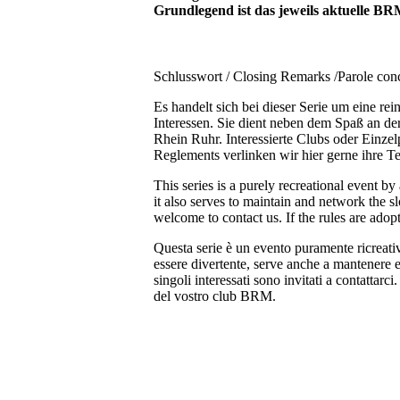
Grundlegend ist das jeweils aktuelle 
Schlusswort / Closing Remarks /Parole con
Es handelt sich bei dieser Serie um eine rei
Interessen. Sie dient neben dem Spaß an de
Rhein Ruhr. Interessierte Clubs oder Ein
Reglements verlinken wir hier gerne ihre
This series is a purely recreational event by
it also serves to maintain and network the s
welcome to contact us. If the rules are ado
Questa serie è un evento puramente ricreativo
essere divertente, serve anche a mantenere e 
singoli interessati sono invitati a contattarci
del vostro club BRM.