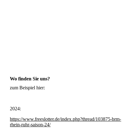
Wo finden Sie uns?
zum Beispiel hier:
2024:
https://www.freeslotter.de/index.php?thread/103875-brm-
rhein-ruhr-saison-24/