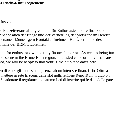
BRM Rhein-Ruhr Reglement.
clusivo
ne Freizeitveranstaltung von und für Enthusiasten, ohne finanzielle
r Sache auch der Pflege und der Vernetzung der Slotszene im Bereich
zelpersonen können gern Kontakt aufnehmen. Bei Übernahme des
 Termine der BRM Clubrennen.
 and for enthusiasts, without any financial interests. As well as being fun
lots scene in the Rhine-Ruhr region. Interested clubs or individuals are
pted, we will be happy to link your BRM club race dates here.
 di e per gli appassionati, senza alcun interesse finanziario. Oltre a
mettere in rete la scena delle slot nella regione Reno-Ruhr. I club o i
. Se adottate il regolamento, saremo lieti di inserire qui le date delle gare