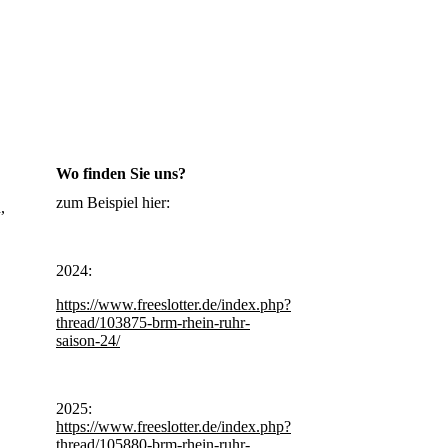
Wo finden Sie uns?
zum Beispiel hier:
,
2024:
https://www.freeslotter.de/index.php?
thread/103875-brm-rhein-ruhr-
saison-24/
2025:
https://www.freeslotter.de/index.php?
thread/105880-brm-rhein-ruhr-