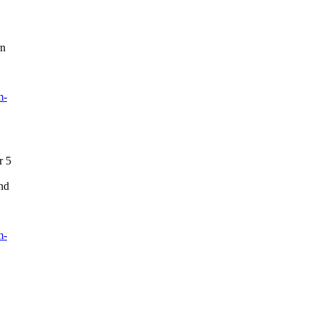
rn
m-
r 5
und
m-