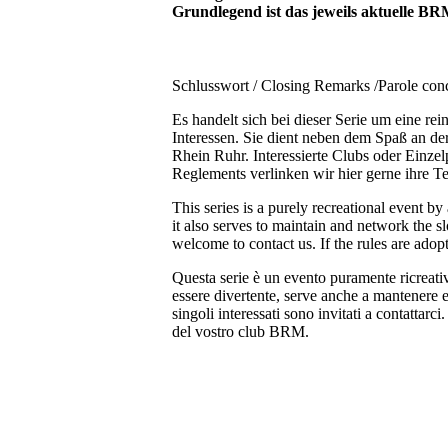
Grundlegend ist das jeweils aktuelle 
Schlusswort / Closing Remarks /Parole con
Es handelt sich bei dieser Serie um eine rei
Interessen. Sie dient neben dem Spaß an de
Rhein Ruhr. Interessierte Clubs oder Ein
Reglements verlinken wir hier gerne ihre
This series is a purely recreational event by
it also serves to maintain and network the s
welcome to contact us. If the rules are ado
Questa serie è un evento puramente ricreativo
essere divertente, serve anche a mantenere e 
singoli interessati sono invitati a contattarci
del vostro club BRM.