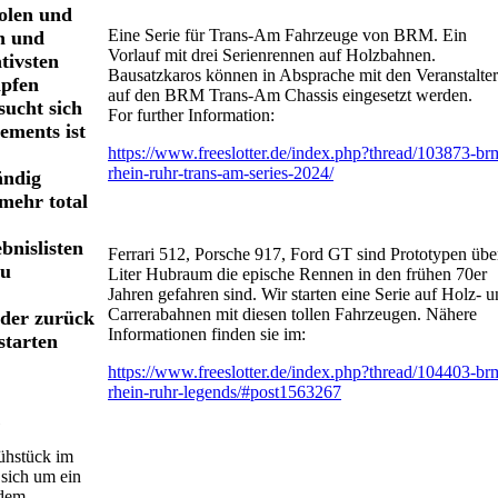
holen und
Eine Serie für Trans-Am Fahrzeuge von BRM. Ein
n und
Vorlauf mit drei Serienrennen auf Holzbahnen.
tivsten
Bausatzkaros können in Absprache mit den Veranstalte
mpfen
auf den BRM Trans-Am Chassis eingesetzt werden.
sucht sich
For further Information:
lements ist
https://www.freeslotter.de/index.php?thread/103873-br
rhein-ruhr-trans-am-series-2024/
ändig
 mehr total
bnislisten
Ferrari 512, Porsche 917, Ford GT sind Prototypen übe
zu
Liter Hubraum die epische Rennen in den frühen 70er
Jahren gefahren sind. Wir starten eine Serie auf Holz- 
Carrerabahnen mit diesen tollen Fahrzeugen. Nähere
eder zurück
Informationen finden sie im:
starten
https://www.freeslotter.de/index.php?thread/104403-br
rhein-ruhr-legends/#post1563267
ühstück im
sich um ein
 dem