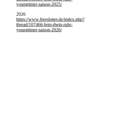
youngtimer-saison-2025/
2026
https://www.freeslotter.de/index.php?
thread/107466-brm-rhein-ruhr-
youngtimer-saison-2026/