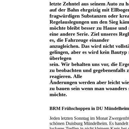
letzte Zehntel aus seinem Auto zu 
auf der Bahn ehrgeizig mit Ellboge
fragwürdigen Substanzen oder krea
Regelauslegungen um den Sieg kä
möchte bleibt besser zu Hause und 
eine andere Serie. Ziel unseres Reg
es, die Fahrzeuge einander
anzugleichen. Das wird nicht vollst
gelingen, aber es wird kein Bautyp
überlegen
sein. Wir behalten uns vor, die Erge
zu beobachten und gegebenenfalls 
reagieren. Alle
Änderungen werden aber leicht wi
zu bauen sein wenn man woanders 
möchte.
BRM Frühschoppen in DU Mündelheim
Jeden letzten Sonntag im Monat Zwergenfr
schönen Duisburg Mündelheim. Es handelt 
lockeres Treffen in nicht kleinem Kreis bei