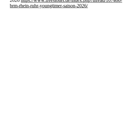
2026
https://www.freeslotter.de/index.php?thread/107466-
brm-rhein-ruhr-youngtimer-saison-2026/